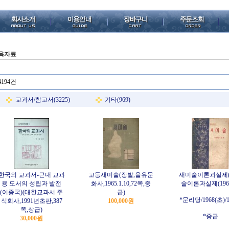
육자료
4194건
교과서/참고서(3225)
기타(969)
한국의 교과서-근대 교과
고등새미술(장발,을유문
새미술이론과실제
용 도서의 성립과 발전
화사,1965.1.10,72쪽,중
술이론과실제(196
(이종국)(대한교과서 주
급)
*문리당/1968(초)/
식회사,1991년초판,387
100,000원
쪽,상급)
*중급
30,000원