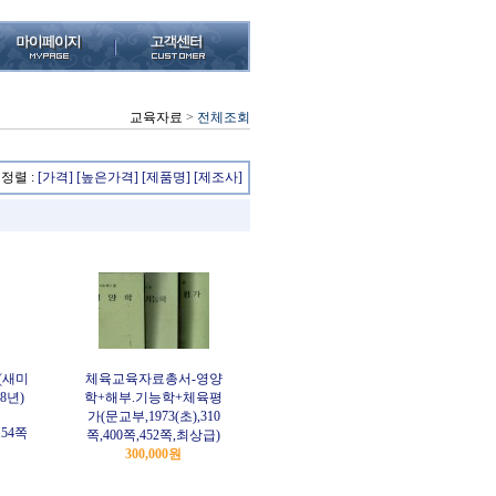
교육자료
>
전체조회
정렬 :
[가격]
[높은가격]
[제품명]
[제조사]
(새미
체육교육자료총서-영양
8년)
학+해부.기능학+체육평
가(문교부,1973(초),310
154쪽
쪽,400쪽,452쪽,최상급)
300,000원