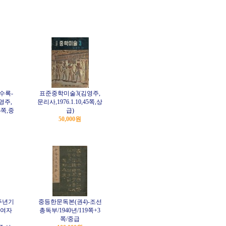
수록-
표준중학미술3(김영주,
영주,
문리사,1976.1.10,45쪽,상
43쪽,중
급)
50,000원
주년기
중등한문독본(권4)-조선
명여자
총독부/1940년/119쪽+3
쪽/중급