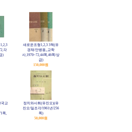
2,3
새로운조형1,2,3 3책(유
72,각
경채/안병용,,교학
급)
사,1970~72,44쪽,46쪽/상
급)
150,000원
한국교
정치와사회(유진오)(유
진오/일조각/1961년/256
71쪽,
쪽)
50,000원