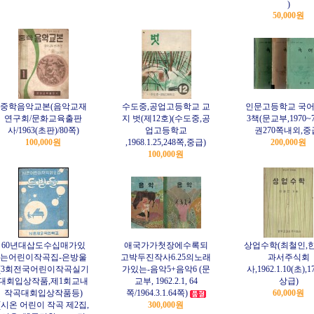
)
50,000원
중학음악교본(음악교재
수도중,공업고등학교 교
인문고등학교 국어1,
연구회/문화교육출판
지 벗(제12호)(수도중,공
3책(문교부,1970~
사/1963(초판)/80쪽)
업고등학교
권270쪽내외,중
100,000원
,1968.1.25,248쪽,중급)
200,000원
100,000원
60년대삽도수십매가있
애국가가첫장에수록되
상업수학(최철인,
는어린이작곡집-은방울
고박두진작사6.25의노래
과서주식회
(3회전국어린이작곡실기
가있는-음악5+음악6 (문
사,1962.1.10(초),1
대회입상작품,제1회교내
교부, 1962.2.1, 64
상급)
작곡대회입상작품등)
쪽/1964.3.1.64쪽)
60,000원
(시온 어린이 작곡 제2집,
300,000원