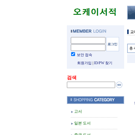
교
총 
보안 접속
회원가입
|
ID/PW 찾기
검색
고서
일본 도서
중국 도서