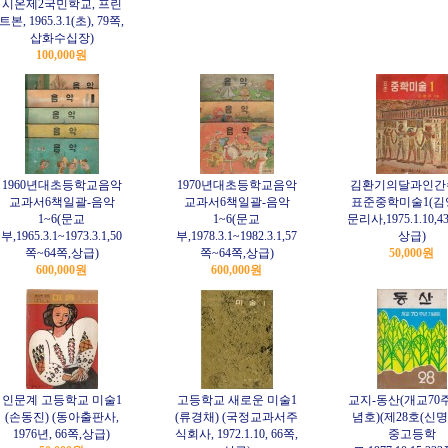
시온제2국민학교, 프린
트본, 1965.3.1(초), 79쪽,
삽화수십장)
100,000원
1960년대초등학교음악
1970년대초등학교음악
김환기의달과인간
교과서6책일괄-음악
교과서6책일괄-음악
표준중학미술1(김
1~6(문교
1~6(문교
문리사,1975.1.10,
부,1965.3.1~1973.3.1,50
부,1978.3.1~1982.3.1,57
상급)
쪽~64쪽,상급)
쪽~64쪽,상급)
50,000원
600,000원
600,000원
인문계 고등학교 미술1
고등학교 새로운 미술1
교지-동산(개교70
(손동진) (동아출판사,
(류경채) (국정교과서주
념호)(제28호(신
1976년, 66쪽,상급)
식회사, 1972.1.10, 66쪽,
중고등학