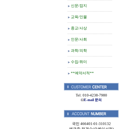
신문/잡지
교육/인물
종교/사상
인문/사회
과학/의학
수집/취미
**예약서적**
Tel: 010-4238-7980
E-mail 문의
국민 466401-01-310132
예금주:정경순(오케이서적)