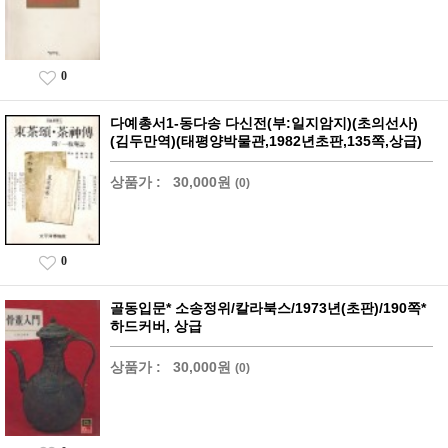
0
다예총서1-동다송 다신전(부:일지암지)(초의선사)
(김두만역)(태평양박물관,1982년초판,135쪽,상급)
상품가 :
30,000원
(0)
0
골동입문* 소송정위/칼라북스/1973년(초판)/190쪽*
하드커버, 상급
상품가 :
30,000원
(0)