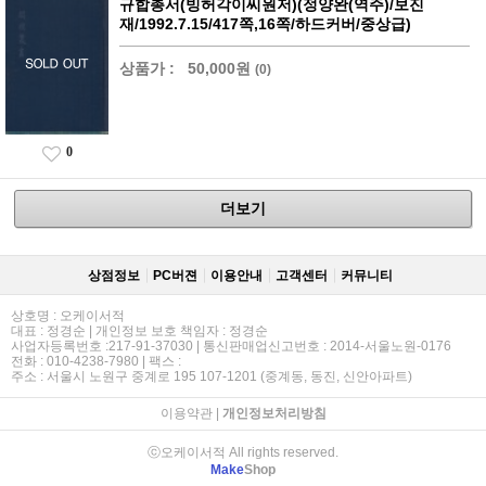
규합총서(빙허각이씨원저)(정양완(역주)/보진
재/1992.7.15/417쪽,16쪽/하드커버/중상급)
상품가 :
50,000원
(0)
0
더보기
상점정보
PC버젼
이용안내
고객센터
커뮤니티
상호명 : 오케이서적
대표 : 정경순 | 개인정보 보호 책임자 : 정경순
사업자등록번호 :217-91-37030 | 통신판매업신고번호 : 2014-서울노원-0176
전화 : 010-4238-7980 | 팩스 :
주소 : 서울시 노원구 중계로 195 107-1201 (중계동, 동진, 신안아파트)
이용약관
|
개인정보처리방침
ⓒ오케이서적 All rights reserved.
Make
Shop