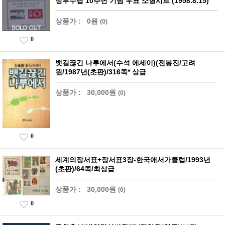
정부수립 10주년 기념 우표 소형시트 (1958.8.15)
상품가 :
0원
(0)
0
뱃길끊긴 나루에서(수석 에세이)(전봉진/고려
원/1987년(초판)/316쪽* 상급
상품가 :
30,000원
(0)
0
세계의장서표+장서표3장-한국애서가클럽/1993년
(초판)/64쪽/최상급
상품가 :
30,000원
(0)
0