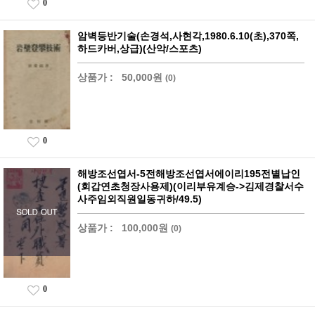
0
암벽등반기술(손경석,사현각,1980.6.10(초),370쪽,
하드카버,상급)(산악/스포츠)
상품가 :
50,000원
(0)
0
해방조선엽서-5전해방조선엽서에이리195전별납인
(회갑연초청장사용제)(이리부유계승->김제경찰서수
사주임외직원일동귀하/49.5)
상품가 :
100,000원
(0)
0