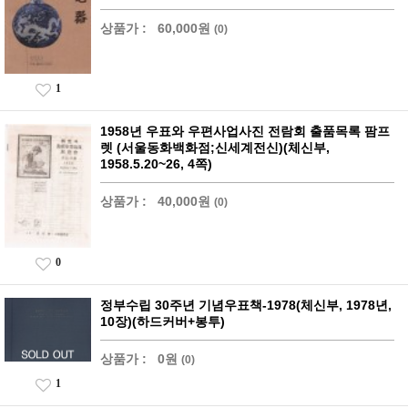
상품가 :
60,000원
(0)
1
1958년 우표와 우편사업사진 전람회 출품목록 팜프
렛 (서울동화백화점;신세계전신)(체신부,
1958.5.20~26, 4쪽)
상품가 :
40,000원
(0)
0
정부수립 30주년 기념우표책-1978(체신부, 1978년,
10장)(하드커버+봉투)
상품가 :
0원
(0)
1