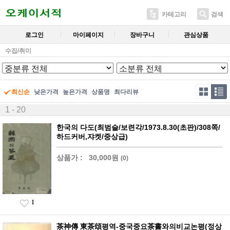
카테고리
검색
로그인
마이페이지
장바구니
관심상품
수집/취미
최신순
낮은가격
높은가격
상품명
최다리뷰
1 - 20
한국의 다도(최범슬/보련각/1973.8.30(초판)/308쪽/
하드커버,쟈켓/중상급)
상품가 :
30,000원
(0)
1
茶神傳 東茶頌평역-중국중요茶書와의비교논평(정상