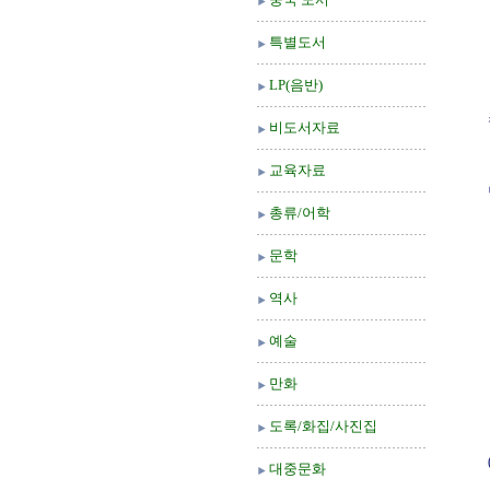
특별도서
LP(음반)
비도서자료
교육자료
총류/어학
문학
역사
예술
만화
도록/화집/사진집
대중문화