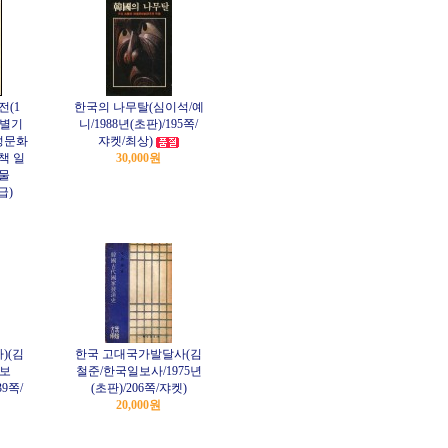
전(1
한국의 나무탈(심이석/예
특별기
니/1988년(초판)/195쪽/
성문화
쟈켓/최상)
책 일
30,000원
물
급)
)(김
한국 고대국가발달사(김
일보
철준/한국일보사/1975년
39쪽/
(초판)/206쪽/쟈켓)
20,000원