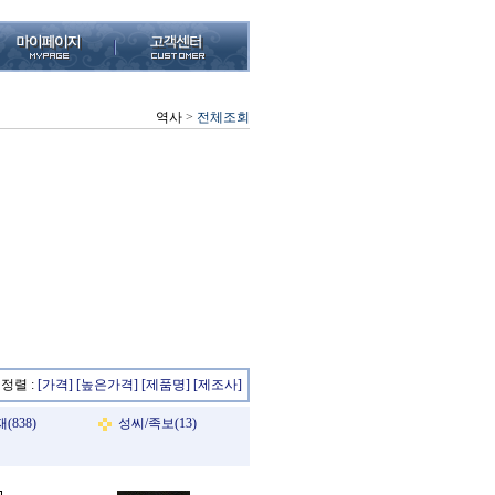
역사
>
전체조회
정렬 :
[가격]
[높은가격]
[제품명]
[제조사]
838)
성씨/족보(13)