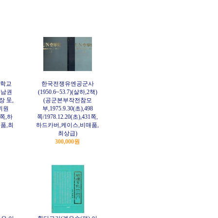
학교
한국전쟁유엔공군사
백남권
(1950.6~53.7)(살하,2책)
 呈,
(공군본부작전참모
위원
부,1975.9.30(초),498
94쪽,하
쪽/1978.12.20(초),431쪽,
품,최
하드카버,케이스,비매품,
최상급)
300,000원