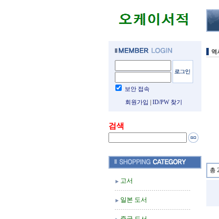
역
보안 접속
회원가입
|
ID/PW 찾기
검색
총 
고서
일본 도서
중국 도서