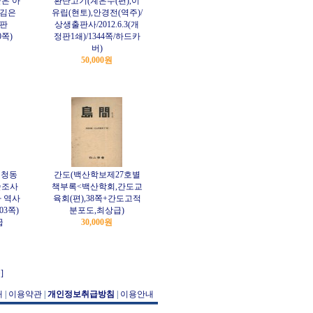
은 아
환단고기(계은수(편),이
(김은
유립(현토),안경전(역주)/
출판
상생출판사/2012.6.3(개
0쪽)
정판1쇄)/1344쪽/하드카
버)
50,000원
 청동
간도(백산학보제27호별
술조사
책부록<백산학회,간도교
 역사
육회(편),38쪽+간도고적
03쪽)
분포도,최상급)
급
30,000원
]
개
|
이용약관
|
개인정보취급방침
|
이용안내