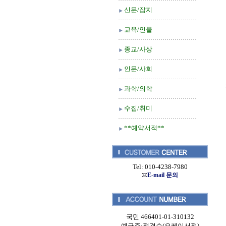
신문/잡지
교육/인물
종교/사상
인문/사회
과학/의학
수집/취미
**예약서적**
Tel: 010-4238-7980
E-mail 문의
국민 466401-01-310132
예금주:정경순(오케이서적)