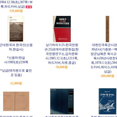
1964.12.30(초),367쪽+부
록,하드카버,상급)
150,000원
근대한국과 한국인(신용
상기하자 6.25-한국전쟁
대한민국육군사관
하,한길사)
(6.25)관계자료문헌집(한
30년사(기증본->
국전쟁연구소,갑자문화
장군님혜존 육사교장
*신용하/한길
사,1985.12.1(초),1211쪽,
육사30년사편찬
사/1985(초)/239쪽
하드카버,쟈켓,중급)
회,1978.1.1(초),5
50,000원
드카버,케이스,비매
*상급(매직펜으로 줄친
상급)
곳 있음)
200,000원
12,000원