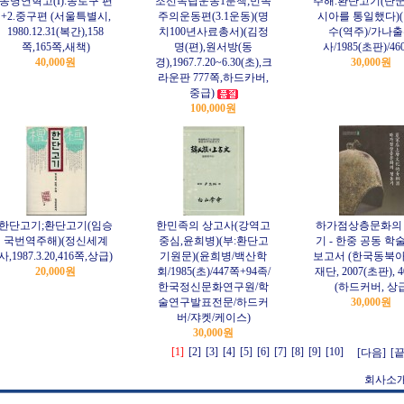
동명연혁고(I):종로구 편
조선독립운동1분책;민족
주해.환단고기(단군
+2.중구편 (서울특별시,
주의운동편(3.1운동)(명
시아를 통일했다)
1980.12.31(복간),158
치100년사료총서)(김정
수(역주)/가나
쪽,165쪽,새책)
명(편),원서방(동
사/1985(초판)/46
40,000원
경),1967.7.20~6.30(초),크
30,000원
라운판 777쪽,하드카버,
중급)
100,000원
한단고기;환단고기(임승
한민족의 상고사(강역고
하가점상층문화의
국번역주해)(정신세계
중심,윤희병)(부:환단고
기 - 한중 공동 학
사,1987.3.20,416쪽,상급)
기원문)(윤희병/백산학
보고서 (한국동북아
20,000원
회/1985(초)/447쪽+94족/
재단, 2007(초판), 4
한국정신문화연구원/학
(하드커버, 상
술연구발표전문/하드커
30,000원
버/쟈켓/케이스)
30,000원
[1]
[2]
[3]
[4]
[5]
[6]
[7]
[8]
[9]
[10]
[다음]
[끝
회사소