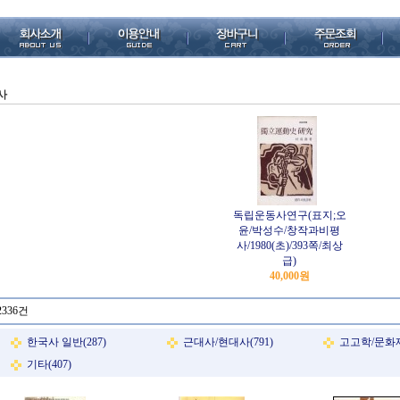
사
독립운동사연구(표지;오
윤/박성수/창작과비평
사/1980(초)/393쪽/최상
급)
40,000원
2336건
한국사 일반(287)
근대사/현대사(791)
고고학/문화재(
기타(407)