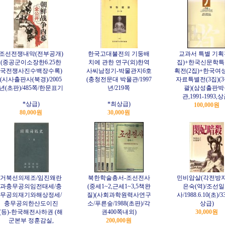
조선전쟁내막(전부공개)
한국고대불전의 기둥배
교과서 특별 기획
(중공군이소장한6.25한
치에 관한 연구(외)한역
집)+한국신문학
국전쟁사진수백장수록)
사씨남정기-박물관지6호
획전(2집)+한국여
(시사출판사(북경)/2005
(충청전문대 박물관/1997
자료특별전(3집)(3
년(초판)/485쪽/한문표기
년/219쪽
괄)(삼성출판박
관,1991-1993,상
*상급)
*최상급)
100,000원
80,000원
30,000원
거북선의제조/임진왜란
북한학술총서-조선전사
민비암살(각전방자
과충무공의임전태세/충
(중세1~2,근세1~3,5책완
은숙(역)/조선
무공의재기와해상정세/
질)(사회과학원력사연구
사/1988.6.10(초)/3
충무공의한산도이진
소/푸른숲/1988(초판)/각
상급)
(등)-한국해전사하권 (해
권400쪽내외)
30,000원
군본부 정훈감실,
200,000원