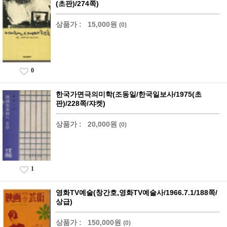
(초판)/274쪽)
상품가 :
15,000원
(0)
0
한국가면극의미학(조동일/한국일보사/1975(초
판)/228쪽/쟈켓)
상품가 :
20,000원
(0)
1
영화TV예술(창간호,영화TV예술사/1966.7.1/188쪽/
상급)
상품가 :
150,000원
(0)