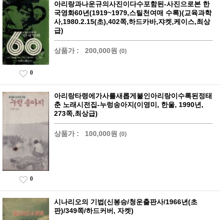
아리랑과나운규의사진이다수포함된-사진으로본 한
국영화60년(1919~1979,스틸천여매 수록)(교육과학
사,1980.2.15(초),402쪽,하드카바,쟈켓,케이스,최상
급)
상품가 :
200,000원
(0)
0
아리랑타령에가사를새롭게붙인아리랑이수록된정태
춘 노래시전집-누렁송아지(이영미, 한울, 1990년,
273쪽,최상급)
상품가 :
100,000원
(0)
0
시나리오의 기법(신봉승/청운출판사/1966년(초
판)/349쪽/하드커버, 자켓)