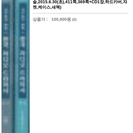
숲,2015.6.30(초),411쪽,369쪽+CD1장,하드카버,쟈
켓,케이스,새책)
상품가 :
100,000원
(0)