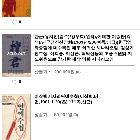
0
단군(유치진(감수)/강무학(원작),이태환,이종환(각
색)/단군정신선양회/1969년/200여쪽/상급)(한국영
화총람에 미수록된 매우 희귀한 시나리오임 김상기.
안호상. 이희승. 이선근. 최덕신등의 고증위원및 지
도위원으로 참가한 대작 영화 시나리오임
상품가 :
200,000원
(0)
0
이상벽기자의연예수첩(이상벽,테
맨,1981.1.30(초),171쪽,상급)
상품가 :
50,000원
(0)