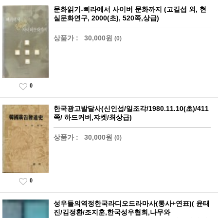
문화읽기-삐라에서 사이버 문화까지 (고길섭 외, 현
실문화연구, 2000(초), 520쪽,상급)
상품가 :
30,000원
(0)
0
한국광고발달사(신인섭/일조각/1980.11.10(초)/411
쪽/ 하드커버,쟈켓/최상급)
상품가 :
30,000원
(0)
0
성우들의역정한국라디오드라마사(통사+연표)( 윤태
진/김정환/조지훈,한국성우협회,나무와