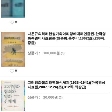
0
나운규의화려한성가와아리랑에대해언급된-한국영
화측면비사초판본(안종화,춘추각,1962(초),289쪽,
중급)
상품가 :
100,000원
(0)
0
고려영화협회와영화신체제(1936~1941)(한국영상
자료원,2007.12.26(초),312쪽,최상급)
상품가 :
20,000원
(0)