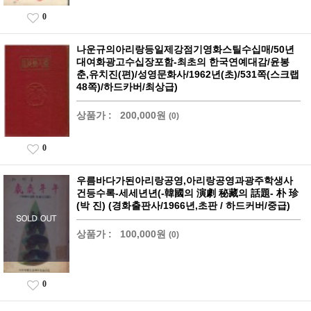
0
나운규의아리랑등일제강점기영화스틸수십매/50년
대여화광고수십장포함-최초의 한국연예대감/윤봉
춘,유치진(편)/성영문화사/1962년(초)/531쪽(스크랩
48쪽)/하드카버/최상급)
상품가 :
200,000원
(0)
0
우름바다가된아리랑공영,아리랑공영과광주학생사
건등수록-세세년년(-韓國의 演劇 秘藏의 話題- 朴 珍
(박 진) (경화출판사/1966년,초판 / 하드커버/중급)
상품가 :
100,000원
(0)
0