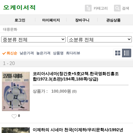
카테고리
검색
로그인
마이페이지
장바구니
관심상품
대중문화
최신순
낮은가격
높은가격
상품명
최다리뷰
1 - 20
코리아시네마(창간호+5호)2책.한국영화진흥조
합/1972.3(초판)/194쪽,188쪽/상급)
상품가 :
100,000원
(0)
0
이제하의 시네마 천국(이제하/우리문학사/1992년