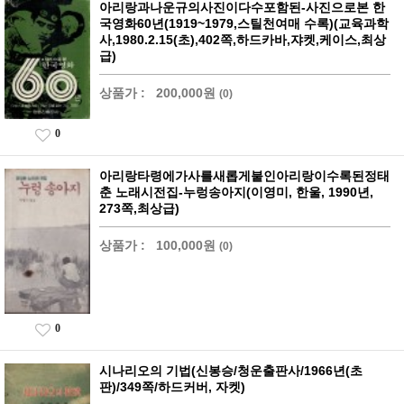
아리랑과나운규의사진이다수포함된-사진으로본 한
국영화60년(1919~1979,스틸천여매 수록)(교육과학
사,1980.2.15(초),402쪽,하드카바,쟈켓,케이스,최상
급)
상품가 :
200,000원
(0)
0
아리랑타령에가사를새롭게붙인아리랑이수록된정태
춘 노래시전집-누렁송아지(이영미, 한울, 1990년,
273쪽,최상급)
상품가 :
100,000원
(0)
0
시나리오의 기법(신봉승/청운출판사/1966년(초
판)/349쪽/하드커버, 자켓)