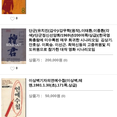
0
단군(유치진(감수)/강무학(원작),이태환,이종환(각
색)/단군정신선양회/1969년/200여쪽/상급)(한국영
화총람에 미수록된 매우 희귀한 시나리오임 김상기.
안호상. 이희승. 이선근. 최덕신등의 고증위원및 지
도위원으로 참가한 대작 영화 시나리오임
상품가 :
200,000원
(0)
0
이상벽기자의연예수첩(이상벽,테
맨,1981.1.30(초),171쪽,상급)
상품가 :
50,000원
(0)