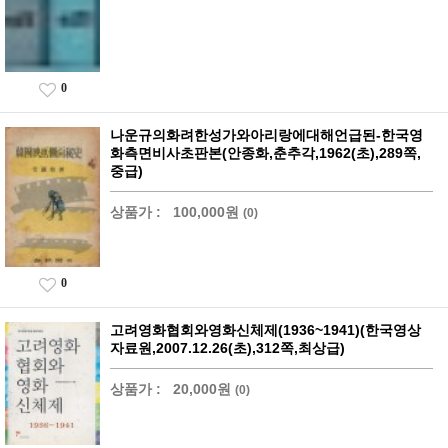
0
나운규의화려한성가와아리랑에대해언급된-한국영
화측면비사초판본(안종화,춘추각,1962(초),289쪽,
중급)
상품가 :
100,000원
(0)
0
고려영화협회와영화신체제(1936~1941)(한국영상
자료원,2007.12.26(초),312쪽,최상급)
상품가 :
20,000원
(0)