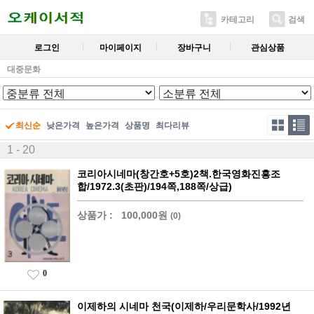
카테고리
검색
로그인
마이페이지
장바구니
관심상품
대중문화
최신순
낮은가격
높은가격
상품명
최다리뷰
1 - 20
코리아시네마(창간호+5호)2책.한국영화진흥조
합/1972.3(초판)/194쪽,188쪽/상급)
상품가 :
100,000원
(0)
0
이제하의 시네마 천국(이제하/우리문학사/1992년