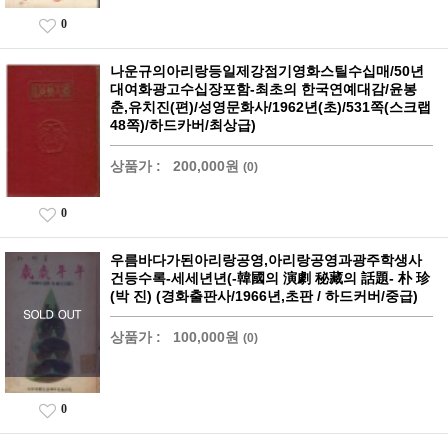
0
나운규의아리랑등일제강점기영화스틸수십매/50년
대여화광고수십장포함-최초의 한국연예대감/윤봉
춘,유치진(편)/성영문화사/1962년(초)/531쪽(스크랩
48쪽)/하드카버/최상급)
상품가 :
200,000원
(0)
0
우름바다가된아리랑공영,아리랑공영과광주학생사
건등수록-세세년년(-韓國의 演劇 秘藏의 話題- 朴 珍
(박 진) (경화출판사/1966년,초판 / 하드커버/중급)
상품가 :
100,000원
(0)
0