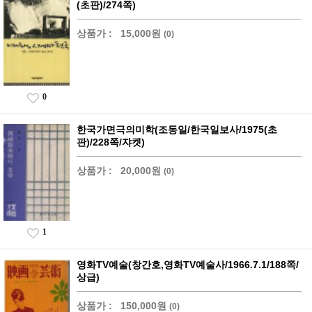
(초판)/274쪽)
상품가 :
15,000원
(0)
0
한국가면극의미학(조동일/한국일보사/1975(초
판)/228쪽/쟈켓)
상품가 :
20,000원
(0)
1
영화TV예술(창간호,영화TV예술사/1966.7.1/188쪽/
상급)
상품가 :
150,000원
(0)