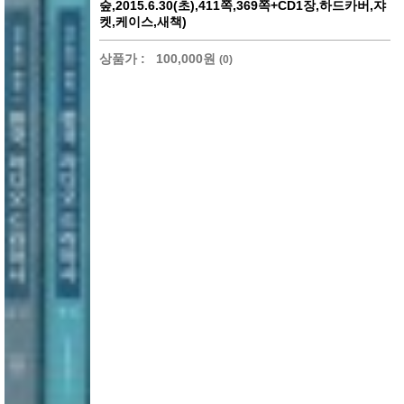
숲,2015.6.30(초),411쪽,369쪽+CD1장,하드카버,쟈
켓,케이스,새책)
상품가 :
100,000원
(0)