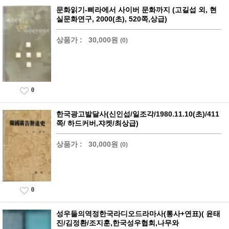
문화읽기-삐라에서 사이버 문화까지 (고길섭 외, 현
실문화연구, 2000(초), 520쪽,상급)
상품가 :
30,000원
(0)
0
한국광고발달사(신인섭/일조각/1980.11.10(초)/411
쪽/ 하드커버,쟈켓/최상급)
상품가 :
30,000원
(0)
0
성우들의역정한국라디오드라마사(통사+연표)( 윤태
진/김정환/조지훈,한국성우협회,나무와