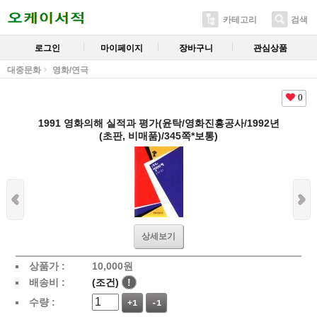
카테고리
검색
로그인
마이페이지
장바구니
관심상품
대중문화
영화/연극
0
1991 영화의해 실적과 평가(윤탁/영화진흥공사/1992년
(초판, 비매품)/345쪽*보통)
상세보기
상품가 :
10,000
원
배송비 :
(조건)
!
수량 :
+1
-1