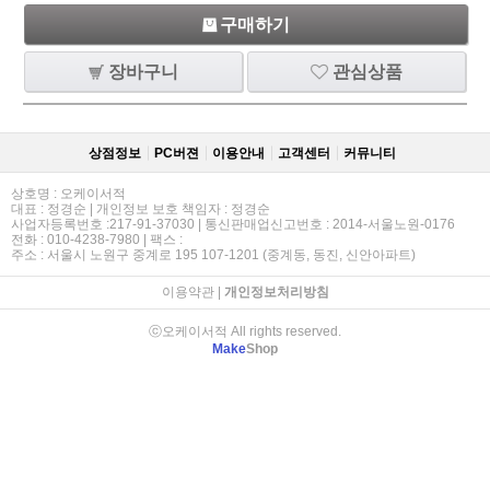
구매하기
장바구니
관심상품
상점정보
PC버젼
이용안내
고객센터
커뮤니티
상호명 : 오케이서적
대표 : 정경순 | 개인정보 보호 책임자 : 정경순
사업자등록번호 :217-91-37030 | 통신판매업신고번호 : 2014-서울노원-0176
전화 : 010-4238-7980 | 팩스 :
주소 : 서울시 노원구 중계로 195 107-1201 (중계동, 동진, 신안아파트)
이용약관
|
개인정보처리방침
ⓒ오케이서적 All rights reserved.
Make
Shop