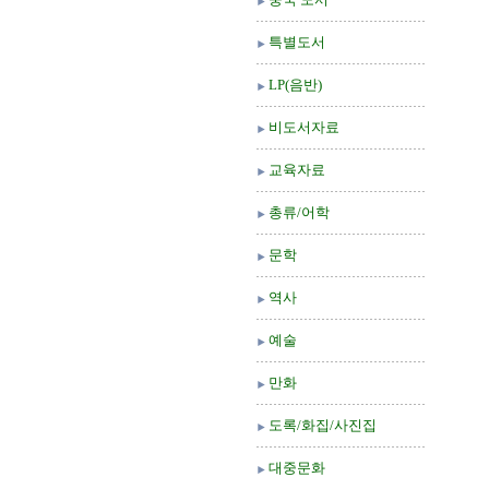
특별도서
LP(음반)
비도서자료
교육자료
총류/어학
문학
역사
예술
만화
도록/화집/사진집
대중문화