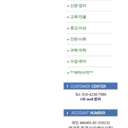
신문/잡지
교육/인물
종교/사상
인문/사회
과학/의학
수집/취미
**예약서적**
Tel: 010-4238-7980
E-mail 문의
국민 466401-01-310132
예금주:정경순(오케이서적)