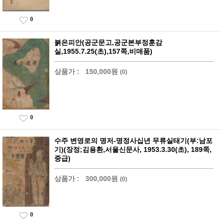
0
붉은피안(공군문고,공군본부정훈감
실,1955.7.25(초),157쪽,비매품)
상품가 :
150,000원
(0)
0
수주 변영로의 명저-명정사십년 무류실태기(부:남포
기)(장정;김용환,서울신문사, 1953.3.30(초), 189쪽,
중급)
상품가 :
300,000원
(0)
0