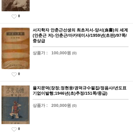
0
서지학자 안춘근선생의 최초저서-양서(良書)의 세계
(안춘근 저)-안춘근/아카데미사/1959년(초판)/97쪽/
중상급
상품가 :
100,000원
(0)
0
을지문덕(장정;정현웅/권덕규수필집/정음사/년도표
기없이발행;1946년(초)추정/151쪽/중급)
상품가 :
200,000원
(0)
0