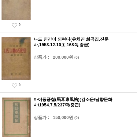
0
나도 인간이 되련다(유치진 희곡집,진문
사,1953.12.10초,168쪽,중급)
상품가 :
200,000원
(0)
0
마이동풍첩(馬耳東風帖)(김소운/남향문화
사/1954.7.5/237쪽/중급)
상품가 :
150,000원
(0)