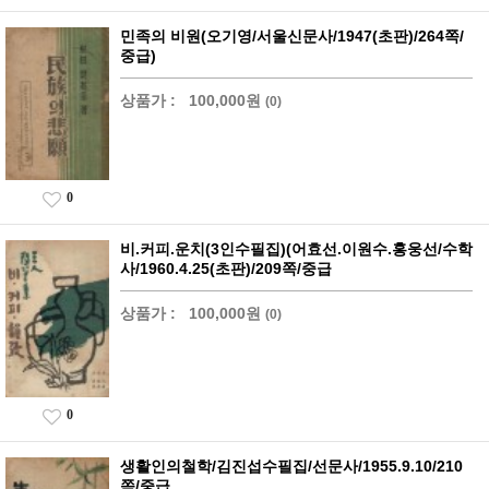
민족의 비원(오기영/서울신문사/1947(초판)/264쪽/
중급)
상품가 :
100,000원
(0)
0
비.커피.운치(3인수필집)(어효선.이원수.홍웅선/수학
사/1960.4.25(초판)/209쪽/중급
상품가 :
100,000원
(0)
0
생활인의철학/김진섭수필집/선문사/1955.9.10/210
쪽/중급