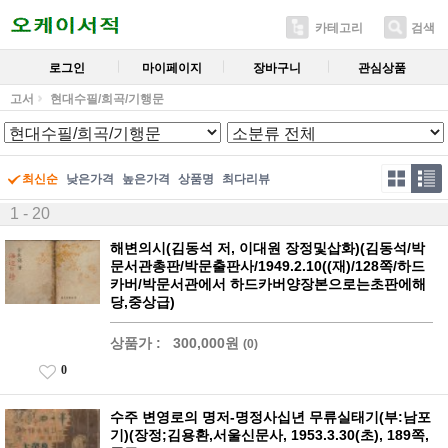
카테고리
검색
로그인
마이페이지
장바구니
관심상품
고서
현대수필/희곡/기행문
최신순
낮은가격
높은가격
상품명
최다리뷰
1 - 20
해변의시(김동석 저, 이대원 장정및삽화)(김동석/박
문서관총판/박문출판사/1949.2.10((재)/128쪽/하드
카버/박문서관에서 하드카버양장본으로는초판에해
당,중상급)
상품가 :
300,000원
(0)
0
수주 변영로의 명저-명정사십년 무류실태기(부:남포
기)(장정;김용환,서울신문사, 1953.3.30(초), 189쪽,