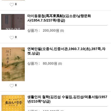
0
마이동풍첩(馬耳東風帖)(김소운/남향문화
사/1954.7.5/237쪽/중급)
상품가 :
200,000원
(0)
0
연북만필(오종식,민중서관,1960.7.10(초),397쪽,쟈
켓,상급)
상품가 :
80,000원
(0)
0
생활인의 철학(김진섭 수필집,김진섭/덕흥서림/1957
년/210쪽*상급)