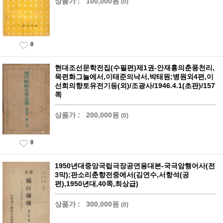
상품가 :
100,000원
(0)
0
현대조선문학전집(수필편)제1권-안재홍의춘풍천리,
목련화그늘에서,이태준의낙서,박태원;병원외4편,이
선희의향토유전기등(외)/조광사/1946.4.1(초판)/157
쪽
상품가 :
200,000원
(0)
0
1950년대중앙국립극장공연용대본-국극암행어사(전
3막);판소리춘향전중에서(김연수,서항석(공
편),1950년대,40쪽,최상급)
상품가 :
300,000원
(0)