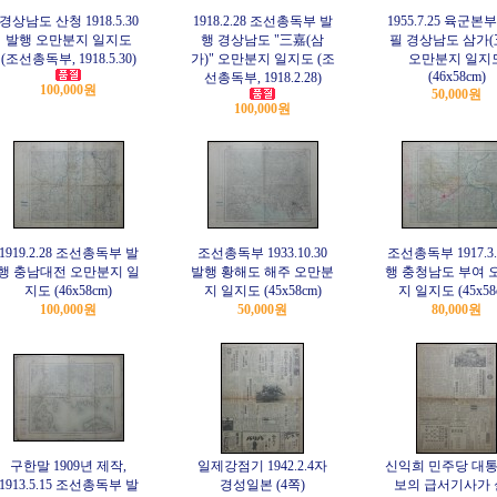
경상남도 산청 1918.5.30
1918.2.28 조선총독부 발
1955.7.25 육군본
발행 오만분지 일지도
행 경상남도 "三嘉(삼
필 경상남도 삼가(
(조선총독부, 1918.5.30)
가)" 오만분지 일지도 (조
오만분지 일지
(46x58cm)
선총독부, 1918.2.28)
100,000원
50,000원
100,000원
1919.2.28 조선총독부 발
조선총독부 1933.10.30
조선총독부 1917.3.
행 충남대전 오만분지 일
발행 황해도 해주 오만분
행 충청남도 부여 
지도 (46x58cm)
지 일지도 (45x58cm)
지 일지도 (45x58
100,000원
50,000원
80,000원
구한말 1909년 제작,
일제강점기 1942.2.4자
신익희 민주당 대통
1913.5.15 조선총독부 발
경성일본 (4쪽)
보의 급서기사가 