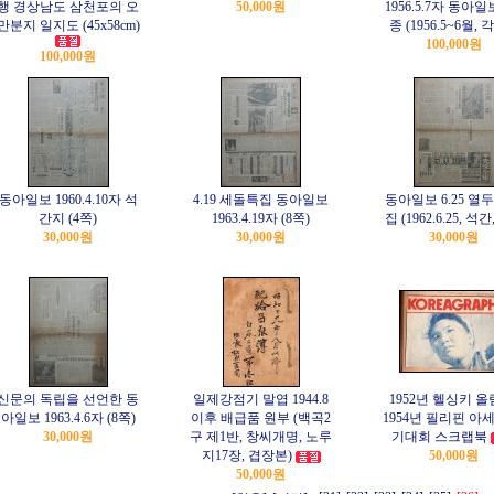
행 경상남도 삼천포의 오
50,000원
1956.5.7자 동아일
만분지 일지도 (45x58cm)
종 (1956.5~6월, 
100,000원
100,000원
동아일보 1960.4.10자 석
4.19 세돌특집 동아일보
동아일보 6.25 열
간지 (4쪽)
1963.4.19자 (8쪽)
집 (1962.6.25, 석간
30,000원
30,000원
30,000원
신문의 독립을 선언한 동
일제강점기 말엽 1944.8
1952년 헬싱키 올
아일보 1963.4.6자 (8쪽)
이후 배급품 원부 (백곡2
1954년 필리핀 아
30,000원
구 제1반, 창씨개명, 노루
기대회 스크랩북
지17장, 겹장본)
50,000원
50,000원