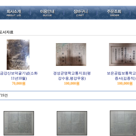
도서자료
금강산보덕굴기념(소화
경성균명학교통지표(평
보은공립보통학교
11년10월)
강수웅,평강무웅)
증서(김종직)
70,000원
100,000원
100,000원
719건