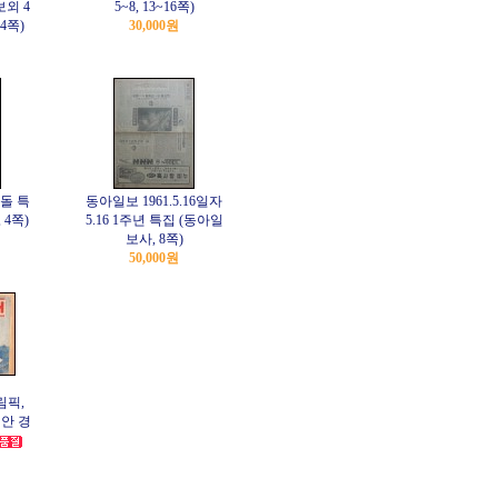
보외 4
5~8, 13~16쪽)
각4쪽)
30,000원
두돌 특
동아일보 1961.5.16일자
, 4쪽)
5.16 1주년 특집 (동아일
보사, 8쪽)
50,000원
림픽,
세안 경