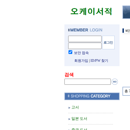
비
보안 접속
회원가입
|
ID/PW 찾기
검색
총 
고서
일본 도서
중국 도서