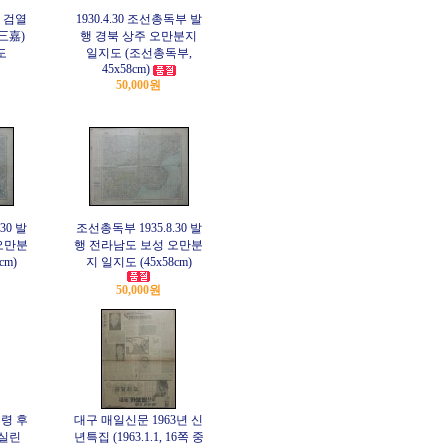
부 검열
1930.4.30 조선총독부 발
三嘉)
행 경북 상주 오만분지
도
일지도 (조선총독부,
45x58cm)
50,000원
30 발
조선총독부 1935.8.30 발
오만분
행 전라남도 보성 오만분
cm)
지 일지도 (45x58cm)
50,000원
령 후
대구 매일신문 1963년 신
실린
년특집 (1963.1.1, 16쪽 중