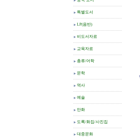
특별도서
LP(음반)
비도서자료
교육자료
총류/어학
문학
역사
예술
만화
도록/화집/사진집
대중문화