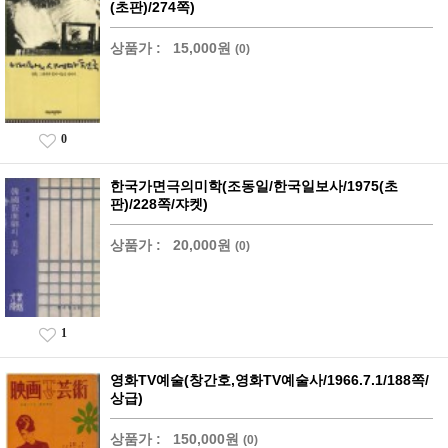
(초판)/274쪽)
상품가 :
15,000원
(0)
0
한국가면극의미학(조동일/한국일보사/1975(초
판)/228쪽/쟈켓)
상품가 :
20,000원
(0)
1
영화TV예술(창간호,영화TV예술사/1966.7.1/188쪽/
상급)
상품가 :
150,000원
(0)