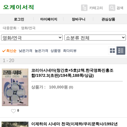
카테고리
검색
로그인
마이페이지
장바구니
관심상품
대중문화
영화/연극
최신순
낮은가격
높은가격
상품명
최다리뷰
1 - 20
코리아시네마(창간호+5호)2책.한국영화진흥조
합/1972.3(초판)/194쪽,188쪽/상급)
상품가 :
100,000원
(0)
0
이제하의 시네마 천국(이제하/우리문학사/1992년