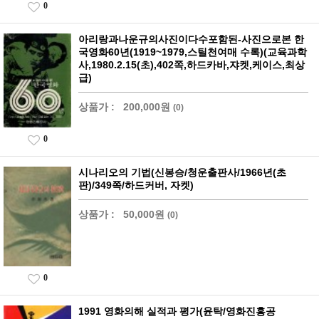
0
아리랑과나운규의사진이다수포함된-사진으로본 한
국영화60년(1919~1979,스틸천여매 수록)(교육과학
사,1980.2.15(초),402쪽,하드카바,쟈켓,케이스,최상
급)
상품가 :
200,000원
(0)
0
시나리오의 기법(신봉승/청운출판사/1966년(초
판)/349쪽/하드커버, 자켓)
상품가 :
50,000원
(0)
0
1991 영화의해 실적과 평가(윤탁/영화진흥공