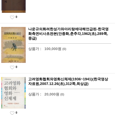
0
나운규의화려한성가와아리랑에대해언급된-한국영
화측면비사초판본(안종화,춘추각,1962(초),289쪽,
중급)
상품가 :
100,000원
(0)
0
고려영화협회와영화신체제(1936~1941)(한국영상
자료원,2007.12.26(초),312쪽,최상급)
상품가 :
20,000원
(0)
0