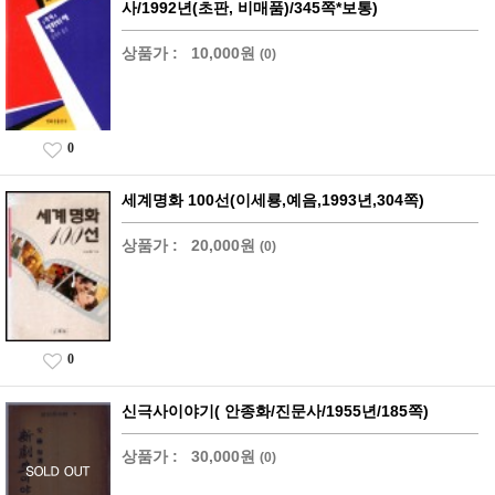
사/1992년(초판, 비매품)/345쪽*보통)
상품가 :
10,000원
(0)
0
세계명화 100선(이세룡,예음,1993년,304쪽)
상품가 :
20,000원
(0)
0
신극사이야기( 안종화/진문사/1955년/185쪽)
상품가 :
30,000원
(0)