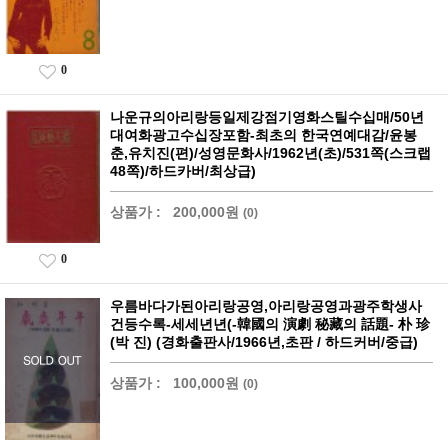
0
나운규의아리랑등일제강점기영화스틸수십매/50년
대여화광고수십장포함-최초의 한국연예대감/윤봉
춘,유치진(편)/성영문화사/1962년(초)/531쪽(스크랩
48쪽)/하드카버/최상급)
상품가 :
200,000원
(0)
0
우름바다가된아리랑공영,아리랑공영과광주학생사
건등수록-세세년년(-韓國의 演劇 秘藏의 話題- 朴 珍
(박 진) (경화출판사/1966년,초판 / 하드커버/중급)
상품가 :
100,000원
(0)