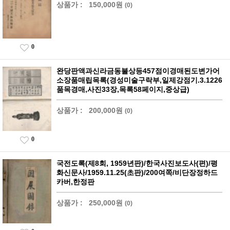
상품가 :
150,000원
(0)
0
완당판액과신라금동불상등457점이경매된도변가어
소장품매립목록(경성미술구락부,일제강점기.3.1226
품목경매,사진33장,목록58페이지,중상급)
상품가 :
200,000원
(0)
0
국전도록(제8회, 1959년판)/한국사진보도사(편)/평
화신문사/1959.11.25(초판)/200여쪽/비단장정하드
카버,한정판
상품가 :
250,000원
(0)