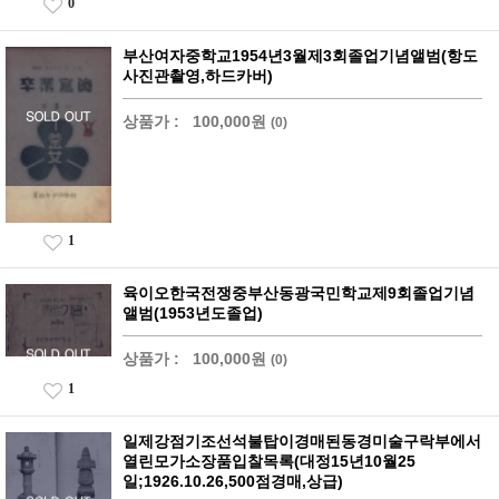
0
부산여자중학교1954년3월제3회졸업기념앨범(항도
사진관촬영,하드카버)
상품가 :
100,000원
(0)
1
육이오한국전쟁중부산동광국민학교제9회졸업기념
앨범(1953년도졸업)
상품가 :
100,000원
(0)
1
일제강점기조선석불탑이경매된동경미술구락부에서
열린모가소장품입찰목록(대정15년10월25
일;1926.10.26,500점경매,상급)