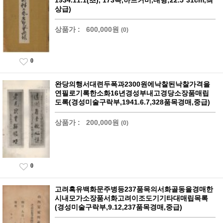
1934.11.1(초), 173쪽,하드커버,대형;22.5*31cm,최
상급)
상품가 :
600,000원
(0)
0
완당의행서대련두폭과2300원에낙찰된낙찰가격을
연필로기록한소화16년경성부내고경당소장품매립
도록(경성미술구락부,1941.6.7,328품목경매,중급)
상품가 :
200,000원
(0)
0
고려흑유백화문주병등237품목의서화골동을경매한
시내모가소장품서화고려이조도기기타대매립목록
(경성미술구락부,9.12,237품목경매,중급)