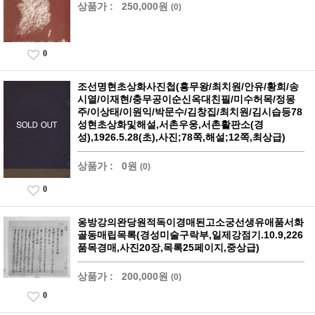
상품가 :
250,000원
(0)
0
조선명현초상화사진첩(흥무왕/최치원/안유/황희/송
시열/이재현/충무공이순신옥대친필/미수허목/정몽
주/이상태/이원익/박문수/김창집/최치원/김시습등78
성현초상화및해설,서촌우웅,서촌활판소(경
성),1926.5.28(초),사진;78쪽,해설;12쪽,최상급)
상품가 :
0원
(0)
0
옹방강의완당원적독이경매된고소궁선생유애품서화
골동매립목록(경성미술구락부,일제강점기.10.9,226
품목경매,사진20장,목록25페이지,중상급)
상품가 :
200,000원
(0)
0