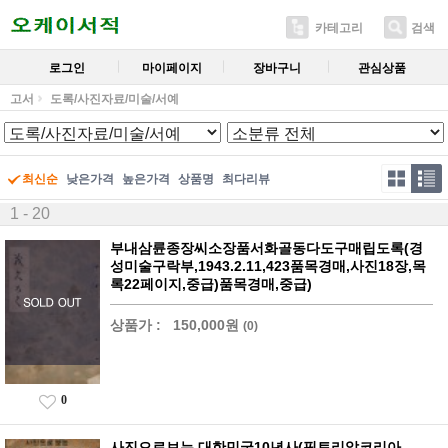
카테고리
검색
로그인
마이페이지
장바구니
관심상품
고서
도록/사진자료/미술/서예
최신순
낮은가격
높은가격
상품명
최다리뷰
1 - 20
부내삼륜종장씨소장품서화골동다도구매립도록(경
성미술구락부,1943.2.11,423품목경매,사진18장,목
록22페이지,중급)품목경매,중급)
상품가 :
150,000원
(0)
0
사진으로보는 대한민국10년사(픽토리알코리아