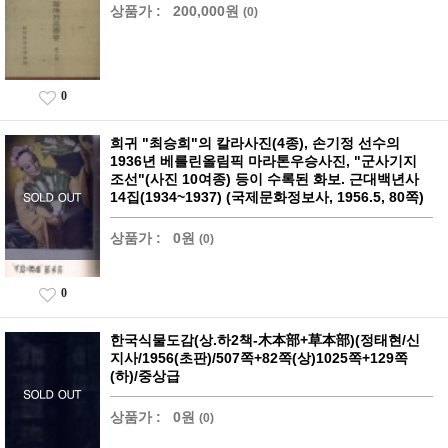
상품가 :
200,000원
(0)
0
희귀 "최승희"의 칼라사진(4종), 손기정 선수의
1936년 베를린올림픽 마라톤우승사진, "군사기지
조선"(사진 10여종) 등이 수록된 화보. 근대백년사
14집(1934~1937) (국제문화정보사, 1956.5, 80쪽)
상품가 :
0원
(0)
0
한국식물도감(상.하2책-木本部+草本部)(정태현/신
지사/1956(초판)/507쪽+82쪽(상)1025쪽+129쪽
(하)/중상급
상품가 :
0원
(0)