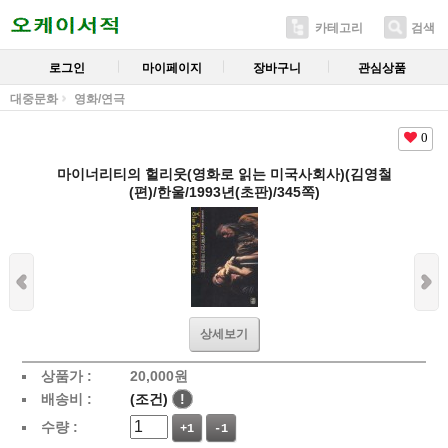
카테고리
검색
로그인
마이페이지
장바구니
관심상품
대중문화
영화/연극
0
마이너리티의 헐리웃(영화로 읽는 미국사회사)(김영철
(편)/한울/1993년(초판)/345쪽)
상세보기
상품가 :
20,000
원
배송비 :
(조건)
!
수량 :
+1
-1