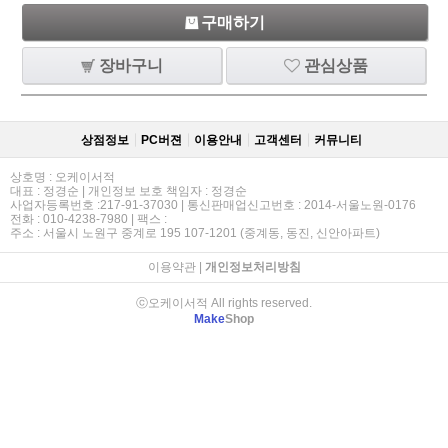
구매하기
장바구니
관심상품
상점정보
PC버젼
이용안내
고객센터
커뮤니티
상호명 : 오케이서적
대표 : 정경순 | 개인정보 보호 책임자 : 정경순
사업자등록번호 :217-91-37030 | 통신판매업신고번호 : 2014-서울노원-0176
전화 : 010-4238-7980 | 팩스 :
주소 : 서울시 노원구 중계로 195 107-1201 (중계동, 동진, 신안아파트)
이용약관
|
개인정보처리방침
ⓒ오케이서적 All rights reserved.
Make
Shop