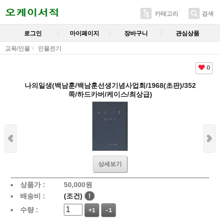
카테고리
검색
로그인
마이페이지
장바구니
관심상품
교육/인물
인물전기
0
나의일생(백남훈/백남훈선생기념사업회/1968(초판)/352
쪽/하드카버/케이스/최상급)
상세보기
상품가 :
50,000
원
배송비 :
(조건)
!
수량 :
+1
-1