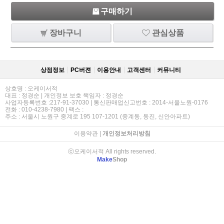
구매하기
장바구니
관심상품
상점정보
PC버젼
이용안내
고객센터
커뮤니티
상호명 : 오케이서적
대표 : 정경순 | 개인정보 보호 책임자 : 정경순
사업자등록번호 :217-91-37030 | 통신판매업신고번호 : 2014-서울노원-0176
전화 : 010-4238-7980 | 팩스 :
주소 : 서울시 노원구 중계로 195 107-1201 (중계동, 동진, 신안아파트)
이용약관
|
개인정보처리방침
ⓒ오케이서적 All rights reserved.
Make
Shop