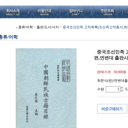
총류/어학
>
출판/도서/서지
>
중국조선민족 고적목록(조선족고적총서,최문식편,
총류/어학
중국조선민족 
편,연변대 출판사,19
판매가격 :
50,000원
최문식(편)/연변대출판
수량
E