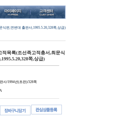
연변대 출판사,1995.5.20,328쪽,상급)
고적목록(조선족고적총서,최문식
95.5.20,328쪽,상급)
사/1994년(초판)/328쪽
A