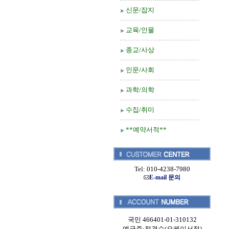
신문/잡지
교육/인물
종교/사상
인문/사회
과학/의학
수집/취미
**예약서적**
Tel: 010-4238-7980
E-mail 문의
국민 466401-01-310132
예금주:정경순(오케이서적)