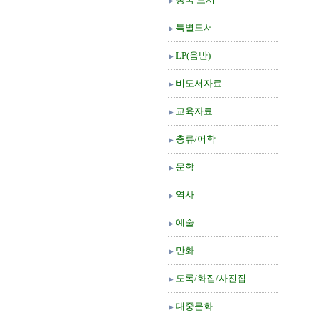
특별도서
LP(음반)
비도서자료
교육자료
총류/어학
문학
역사
예술
만화
도록/화집/사진집
대중문화