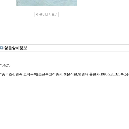
*34/2/5
*중국조선민족 고적목록(조선족고적총서,최문식편,연변대 출판사,1995.5.20,328쪽,상