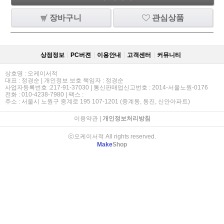
장바구니
관심상품
상점정보
PC버젼
이용안내
고객센터
커뮤니티
상호명 : 오케이서적
대표 : 정경순 | 개인정보 보호 책임자 : 정경순
사업자등록번호 :217-91-37030 | 통신판매업신고번호 : 2014-서울노원-0176
전화 : 010-4238-7980 | 팩스 :
주소 : 서울시 노원구 중계로 195 107-1201 (중계동, 동진, 신안아파트)
이용약관
|
개인정보처리방침
ⓒ오케이서적 All rights reserved.
Make
Shop