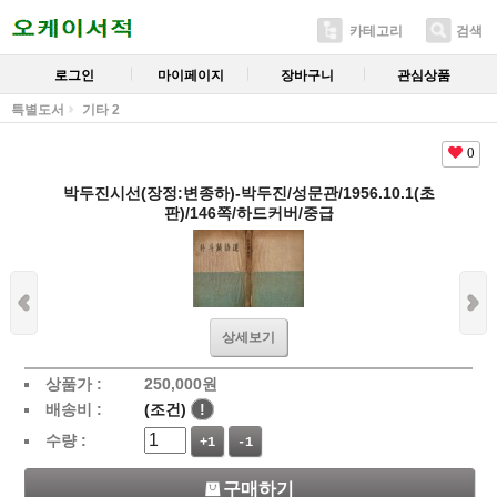
카테고리
검색
로그인
마이페이지
장바구니
관심상품
특별도서
기타 2
0
박두진시선(장정:변종하)-박두진/성문관/1956.10.1(초
판)/146쪽/하드커버/중급
상세보기
상품가 :
250,000
원
배송비 :
(조건)
!
수량 :
+1
-1
구매하기