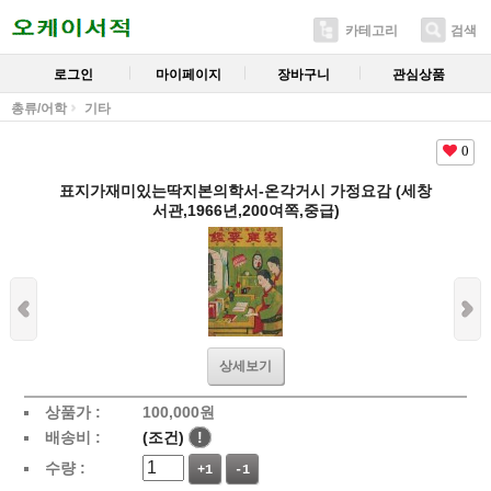
카테고리
검색
로그인
마이페이지
장바구니
관심상품
총류/어학
기타
0
표지가재미있는딱지본의학서-온각거시 가정요감 (세창
서관,1966년,200여쪽,중급)
상세보기
상품가 :
100,000
원
배송비 :
(조건)
!
수량 :
+1
-1