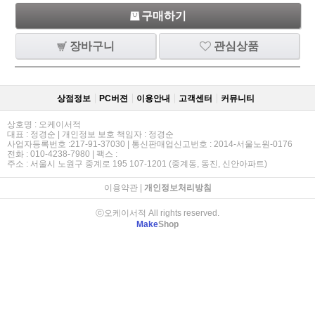
구매하기
장바구니
관심상품
상점정보
PC버젼
이용안내
고객센터
커뮤니티
상호명 : 오케이서적
대표 : 정경순 | 개인정보 보호 책임자 : 정경순
사업자등록번호 :217-91-37030 | 통신판매업신고번호 : 2014-서울노원-0176
전화 : 010-4238-7980 | 팩스 :
주소 : 서울시 노원구 중계로 195 107-1201 (중계동, 동진, 신안아파트)
이용약관
|
개인정보처리방침
ⓒ오케이서적 All rights reserved.
Make
Shop