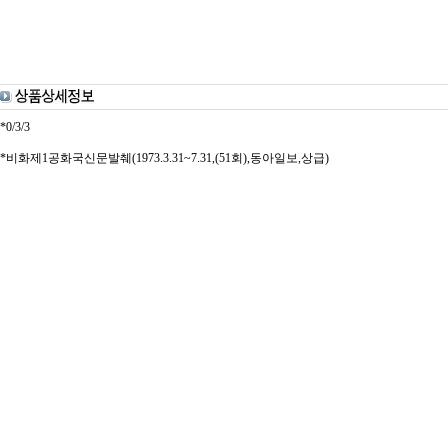
*0/3/3
*비화제1공화국신문발췌(1973.3.31~7.31,(51회),동아일보,상급)