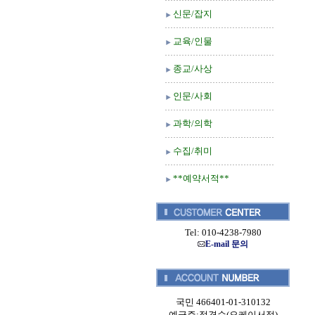
신문/잡지
교육/인물
종교/사상
인문/사회
과학/의학
수집/취미
**예약서적**
Tel: 010-4238-7980
E-mail 문의
국민 466401-01-310132
예금주:정경순(오케이서적)