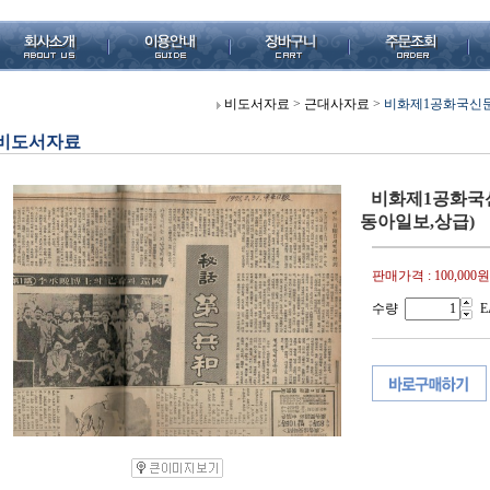
비도서자료
>
근대사자료
>
비화제1공화국신문발췌(
비도서자료
비화제1공화국신문발췌
동아일보,상급)
판매가격 :
100,000원
수량
E