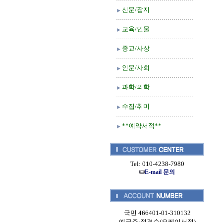
신문/잡지
교육/인물
종교/사상
인문/사회
과학/의학
수집/취미
**예약서적**
Tel: 010-4238-7980
E-mail 문의
국민 466401-01-310132
예금주:정경순(오케이서적)