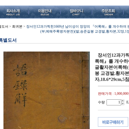
별도서
>
희귀본
>
장서인12과가찍힌1669년 남이성이 정양의 『어록해』를 개수하
(부;예해주록병자분전)(발;송준길봉 교경발,황자본,32장,1장,19
특별도서
장서인12과가찍
록해』를 개수하
글활자본어록해(
봉 교경발,황자본,3
자,18.6*29cm
판매가격 :
1,000,00
수량
E