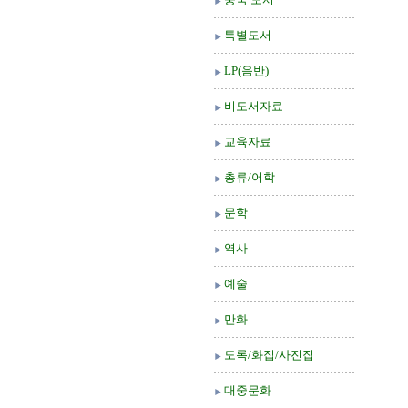
특별도서
LP(음반)
비도서자료
교육자료
총류/어학
문학
역사
예술
만화
도록/화집/사진집
대중문화