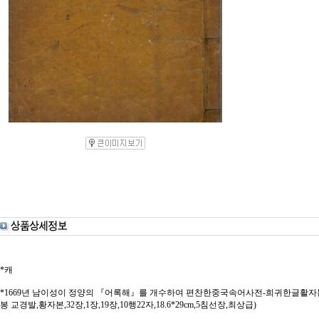
*캐
*1669년 남이성이 정양의 『어록해』를 개수하여 편찬한중국속어사전-희귀한글활자
봉 교경발,황자본,32장,1장,19장,10행22자,18.6*29cm,5침선장,최상급)