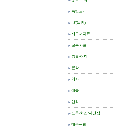
특별도서
LP(음반)
비도서자료
교육자료
총류/어학
문학
역사
예술
만화
도록/화집/사진집
대중문화