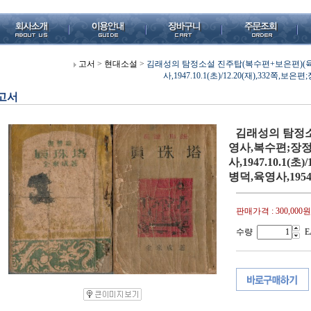
고서
>
현대소설
>
김래성의 탐정소설 진주탑(복수편+보은편)(육
사,1947.10.1(초)/12.20(재),332쪽,보은편
고서
김래성의 탐정소
영사,복수편;장정
사,1947.10.1(초
병덕,육영사,1954.1
판매가격 :
300,000원
수량
E