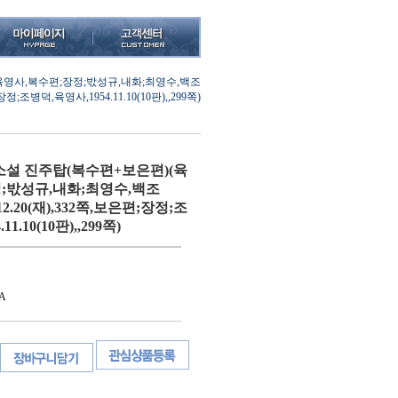
영사,복수편;장정;밗성규,내화;최영수,백조
;장정;조병덕,육영사,1954.11.10(10판),,299쪽)
설 진주탑(복수편+보은편)(육
;밗성규,내화;최영수,백조
)/12.20(재),332쪽,보은편;장정;조
1.10(10판),,299쪽)
A