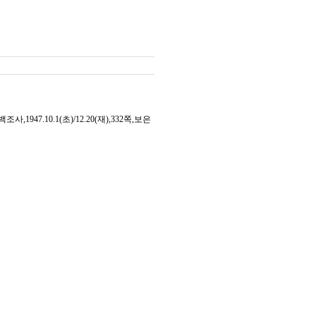
7.10.1(초)/12.20(재),332쪽,보은