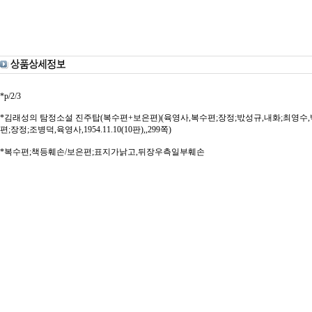
*p/2/3
*김래성의 탐정소설 진주탑(복수편+보은편)(육영사,복수편;장정;밗성규,내화;최영수,백조사,194
편;장정;조병덕,육영사,1954.11.10(10판),,299쪽)
*복수편;책등훼손/보은편;표지가낡고,뒤장우측일부훼손