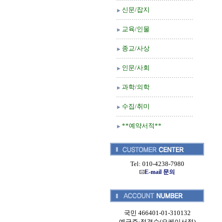
신문/잡지
교육/인물
종교/사상
인문/사회
과학/의학
수집/취미
**예약서적**
Tel: 010-4238-7980
E-mail 문의
국민 466401-01-310132
예금주:정경순(오케이서적)