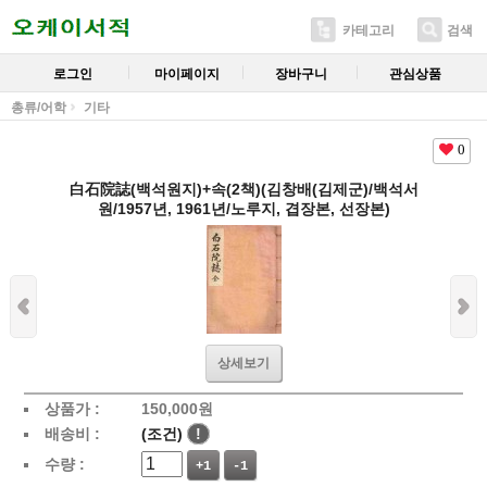
카테고리
검색
로그인
마이페이지
장바구니
관심상품
총류/어학
기타
0
白石院誌(백석원지)+속(2책)(김창배(김제군)/백석서
원/1957년, 1961년/노루지, 겹장본, 선장본)
상세보기
상품가 :
150,000
원
배송비 :
(조건)
!
수량 :
+1
-1