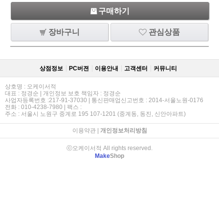
구매하기
장바구니
관심상품
상점정보
PC버젼
이용안내
고객센터
커뮤니티
상호명 : 오케이서적
대표 : 정경순 | 개인정보 보호 책임자 : 정경순
사업자등록번호 :217-91-37030 | 통신판매업신고번호 : 2014-서울노원-0176
전화 : 010-4238-7980 | 팩스 :
주소 : 서울시 노원구 중계로 195 107-1201 (중계동, 동진, 신안아파트)
이용약관
|
개인정보처리방침
ⓒ오케이서적 All rights reserved.
Make
Shop