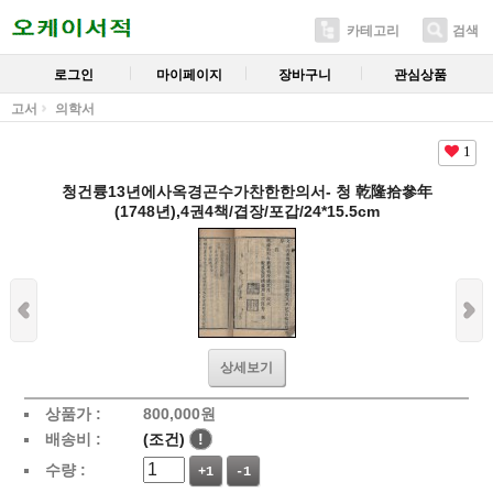
카테고리
검색
로그인
마이페이지
장바구니
관심상품
고서
의학서
1
청건륭13년에사옥경곤수가찬한한의서- 청 乾隆拾參年
(1748년),4권4책/겹장/포갑/24*15.5cm
상세보기
상품가 :
800,000
원
배송비 :
(조건)
!
수량 :
+1
-1