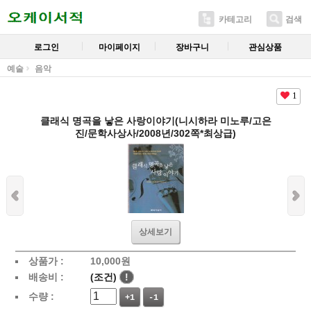
카테고리
검색
로그인
마이페이지
장바구니
관심상품
예술
음악
1
클래식 명곡을 낳은 사랑이야기(니시하라 미노루/고은
진/문학사상사/2008년/302쪽*최상급)
상세보기
상품가 :
10,000
원
배송비 :
(조건)
!
수량 :
+1
-1