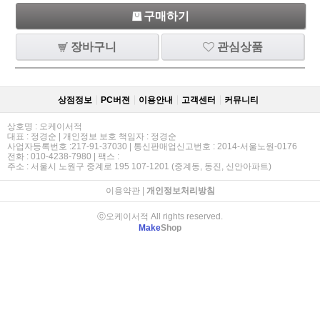
구매하기
장바구니
관심상품
상점정보
PC버젼
이용안내
고객센터
커뮤니티
상호명 : 오케이서적
대표 : 정경순 | 개인정보 보호 책임자 : 정경순
사업자등록번호 :217-91-37030 | 통신판매업신고번호 : 2014-서울노원-0176
전화 : 010-4238-7980 | 팩스 :
주소 : 서울시 노원구 중계로 195 107-1201 (중계동, 동진, 신안아파트)
이용약관
|
개인정보처리방침
ⓒ오케이서적 All rights reserved.
Make
Shop