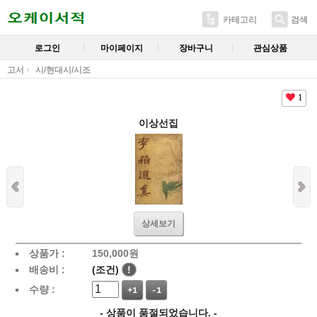
카테고리
검색
로그인
마이페이지
장바구니
관심상품
고서
시/현대시/시조
1
이상선집
상세보기
상품가 :
150,000
원
배송비 :
(조건)
!
수량 :
+1
-1
- 상품이 품절되었습니다. -