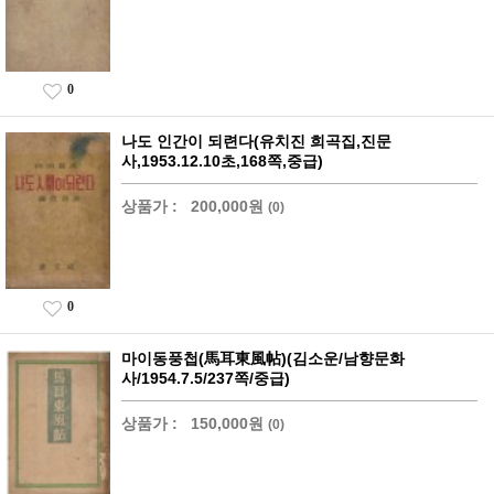
0
나도 인간이 되련다(유치진 희곡집,진문
사,1953.12.10초,168쪽,중급)
상품가 :
200,000원
(0)
0
마이동풍첩(馬耳東風帖)(김소운/남향문화
사/1954.7.5/237쪽/중급)
상품가 :
150,000원
(0)