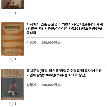
0
서지학자 안춘근선생의 최초저서-양서(良書)의 세계
(안춘근 저)-안춘근/아카데미사/1959년(초판)/97쪽/
중상급
상품가 :
100,000원
(0)
0
을지문덕(장정;정현웅/권덕규수필집/정음사/년도표
기없이발행;1946년(초)추정/151쪽/중급)
상품가 :
200,000원
(0)
0