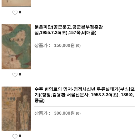
0
붉은피안(공군문고,공군본부정훈감
실,1955.7.25(초),157쪽,비매품)
상품가 :
150,000원
(0)
0
수주 변영로의 명저-명정사십년 무류실태기(부:남포
기)(장정;김용환,서울신문사, 1953.3.30(초), 189쪽,
중급)
상품가 :
300,000원
(0)
0