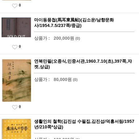
0
마이동풍첩(馬耳東風帖)(김소운/남향문화
사/1954.7.5/237쪽/중급)
상품가 :
200,000원
(0)
0
연북만필(오종식,민중서관,1960.7.10(초),397쪽,쟈
켓,상급)
상품가 :
80,000원
(0)
0
생활인의 철학(김진섭 수필집,김진섭/덕흥서림/1957
년/210쪽*상급)