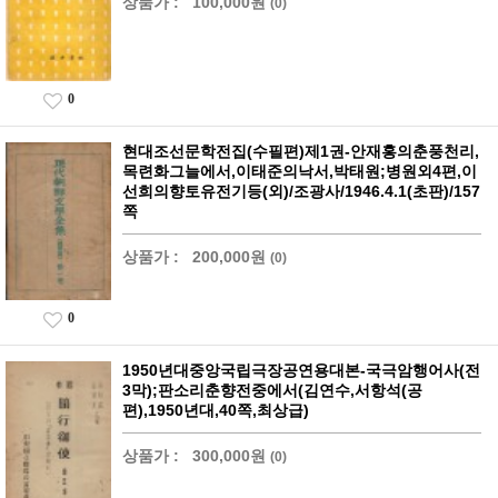
상품가 :
100,000원
(0)
0
현대조선문학전집(수필편)제1권-안재홍의춘풍천리,
목련화그늘에서,이태준의낙서,박태원;병원외4편,이
선희의향토유전기등(외)/조광사/1946.4.1(초판)/157
쪽
상품가 :
200,000원
(0)
0
1950년대중앙국립극장공연용대본-국극암행어사(전
3막);판소리춘향전중에서(김연수,서항석(공
편),1950년대,40쪽,최상급)
상품가 :
300,000원
(0)