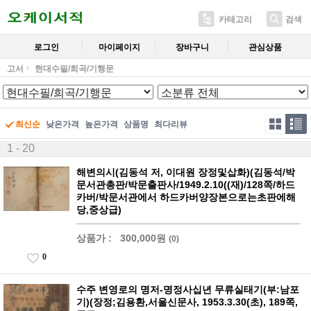
카테고리
검색
로그인
마이페이지
장바구니
관심상품
고서
현대수필/희곡/기행문
최신순
낮은가격
높은가격
상품명
최다리뷰
1 - 20
해변의시(김동석 저, 이대원 장정및삽화)(김동석/박
문서관총판/박문출판사/1949.2.10((재)/128쪽/하드
카버/박문서관에서 하드카버양장본으로는초판에해
당,중상급)
상품가 :
300,000원
(0)
0
수주 변영로의 명저-명정사십년 무류실태기(부:남포
기)(장정;김용환,서울신문사, 1953.3.30(초), 189쪽,