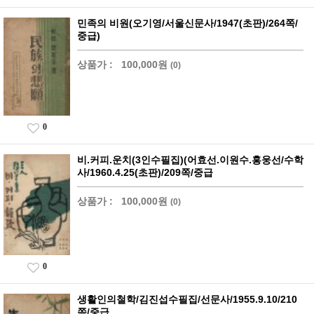
민족의 비원(오기영/서울신문사/1947(초판)/264쪽/
중급)
상품가 :
100,000원
(0)
0
비.커피.운치(3인수필집)(어효선.이원수.홍웅선/수학
사/1960.4.25(초판)/209쪽/중급
상품가 :
100,000원
(0)
0
생활인의철학/김진섭수필집/선문사/1955.9.10/210
쪽/중급