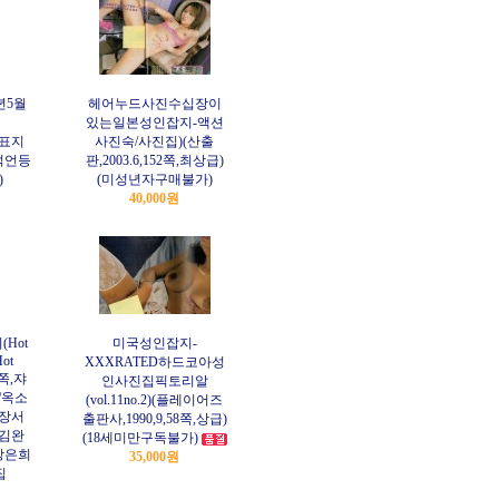
년5월
헤어누드사진수십장이
있는일본성인잡지-액션
쪽,표지
사진숙/사진집)(산출
석언등
판,2003.6,152쪽,최상급)
)
(미성년자구매불가)
40,000원
Hot
미국성인잡지-
Hot
XXXRATED하드코아성
1쪽,쟈
인사진집픽토리알
/옥소
(vol.11no.2)(플레이어즈
/장서
출판사,1990,9,58쪽,상급)
/김완
(18세미만구독불가)
방은희
35,000원
집