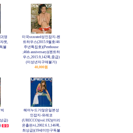
2(영
미국xxxrated성인잡지-펜
쪽,쟈켓,
트하우스(2015.9월호/46
구독불
주년특집호)(Penthouse
;46th anniversary)(펜트하
우스,2015.9,142쪽,중급)
(미성년자구매불가)
40,000원
더빅
헤어누드가많은일본성
인잡지-유레코
쪽,상급)
(URECCO)(vol.192)(미리
)
온출판사,2002.6.1,146쪽,
최상급)(19세미만구독불