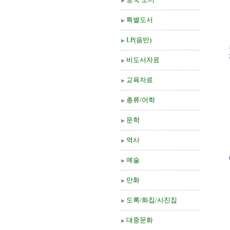
특별도서
LP(음반)
비도서자료
교육자료
총류/어학
문학
역사
예술
만화
도록/화집/사진집
대중문화