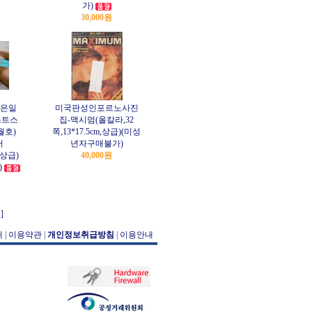
가)
30,000원
은일
미국판성인포르노사진
스트스
집-맥시멈(올칼라,32
9월호)
쪽,13*17.5cm,상급)(미성
러
년자구매불가)
쪽,상급)
40,000원
)
]
개
|
이용약관
|
개인정보취급방침
|
이용안내