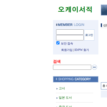
신
보안 접속
회원가입
|
ID/PW 찾기
검색
총 
고서
일본 도서
중국 도서