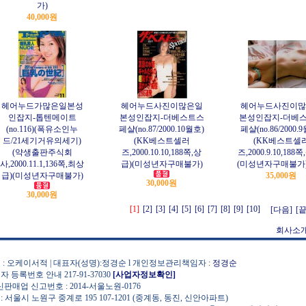
가)
40,000원
헤어누드가많은일본성
헤어누드사진이많은일
헤어누드사진이많
인잡지-톱텐메이트
본성인잡지-더베스트스
본성인잡지-더베
(no.116)(폭유소인누
페샬(no.87/2000.10월호)
페샬(no.86/2000.
드/21세기거유의세기)
(KK베스트셀러
(KK베스트셀
(약생출판주식회
즈,2000.10.10,188쪽,상
즈,2000.9.10,188
사,2000.11.1,136쪽,최상
급)(미성년자구매불가)
(미성년자구매불가
급)(미성년자구매불가)
35,000원
30,000원
30,000원
[1]
[2]
[3]
[4]
[5]
[6]
[7]
[8]
[9]
[10]
[다음]
[끝
회사소
 : 오케이서적 | 대표자(성명):정경순 l 개인정보관리책임자 :
정경순
자 등록번호 안내 217-91-37030
[사업자정보확인]
통신판매업 신고번호 : 2014-서울노원-0176
: 서울시 노원구 중계로 195 107-1201 (중계동, 동진, 신안아파트)