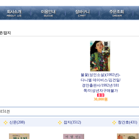
문/잡지
불꽃(성인소설)(1992년)-
다니엘 데이비스/김건일/
경안출판사/1992년/181
쪽/미성년자구매불가
30,000원
4151건
신문(208)
잡지(3512)
창간호(431)