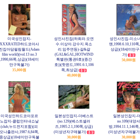
미국성인잡지-
성인사진집(하희라.오연
성인사진집-미소녀
XXXRATED하드코아사
수.이상아.강수지.옥소
맨,1998.6.10,110
진집아담필림월드(Adam
리.임주연등)-갈&갈
상급)(18세미만
film world)(vol.13 no.3
(GAL&GAL;HOTWIND
가)
,1990,66쪽,상급)(18세미
특별판(통권6호)(증간
50,000원
만구독불가)
호))(핫윈드,1991.6.1,106
35,000원
쪽,최상급)
40,000원
미국성인하드코아포르
일본성인잡지-더베스트
일본성인잡지-
노잡지-클럽인터내쇼날
(no.129)(베스트셀러
no.109(대양서
(club;누드전지포함)(피
즈,1995.2.1,190쪽,상급)
방,1994.11.1,146
오나출판사,1987.6,84쪽,
(미성년자구매불가)
(미성년자구매불가
중상급)(18세미만구독불
30,000원
30,000원