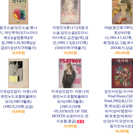
핑크소설/성인소설-풋나
미망인1(풋나기)3(핑크
야담(창간호/1965
기; 여인추억(도미시마다
소설;성인소설)(도미시
호)(아리랑
께오)(설영환역)(우
마다께오,김건일(역),경
사,1965.4.1,422
경,1998.5.20,302쪽)(상
안,/1992.1.5(초)/215쪽)
화'장운상,그림;부
급)(미성년자구매불가)
(18세이하구매불가)
20여화가,상급
30,000원
30,000원
200,000원
미국성인잡지- 마돈나의
미국성인잡지- 마돈나의
성인사진집-아가씨(
Wind History1)(
완전누드포함된플레이
완전누드포함된플레이
Wind,1992(초),15
보이(1985.9월호)
보이(1985.9월호)
켓,최상급)-김성령
(1985.9,210쪽,상급)
(1985.9,210쪽
리/이상아/염정아
+PLAYMATE OF THE
30,000원
MONTH 브로마이드 전
희/유호정/하희라
지포함,중급)
선/강수지/오연수/
50,000원
등51인의사진
60,000원