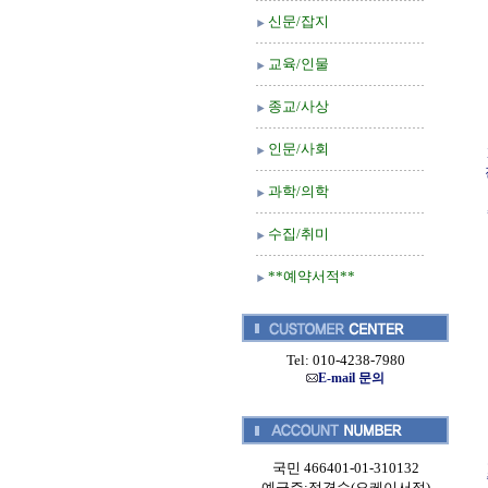
신문/잡지
교육/인물
종교/사상
인문/사회
과학/의학
수집/취미
**예약서적**
Tel: 010-4238-7980
E-mail 문의
국민 466401-01-310132
예금주:정경순(오케이서적)