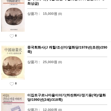
최상급)
상품가 :
15,000원
(0)
0
중국회화사(J 캐힐/조선미/열화당/1978년(초판)/290
쪽)
상품가 :
25,000원
(0)
0
이집트구르나마을이야기(하싼화티/정기용(역)/열화
당/1990년(2쇄)/318쪽)
상품가 :
12,000원
(0)