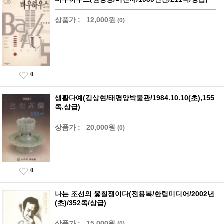
상품가 :
12,000원
(0)
0
생활다예(김상현/태평양박물관/1984.10.10(초),155
쪽,상급)
상품가 :
20,000원
(0)
0
나는 조선의 옻칠쟁이다(전용복/한림미디어/2002년
(초)/352쪽/상급)
상품가 :
15,000원
(0)