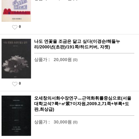
0
나도 연꽃을 조금은 닮고 싶다(이경순/해들누
리/2000년(초판)/191쪽/하드커버, 자켓)
상품가 :
20,000원
(0)
0
오세창의서화수장연구ㅡ근역화휘를중심으로(서울
대학교석?륵÷㎡紫?이자원,2009.2,71쪽+부록+도
판,최상급)
상품가 :
30,000원
(0)