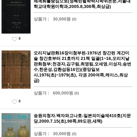
체께화를중심으로(정혜린털학박사학위논문,서울대
학교대학원미학과,2005.8,308쪽,최상급)
상품가 :
30,000원
(0)
0
오리지날판화16장이첨부된-1976년 창간된 계간미
술 창간호부터 21호까지 21책 일괄(1~16,오리지날
판화첨부;천경자,김구림,최영림,오세영,이성자,송번
수,한운성,강환섭등16인)(중앙일보
사,1976(초)~1979(초), 각권 200여쪽,케이스,최상
급)
상품가 :
600,000원
(0)
0
송원의청자.백자와고나호-일본의미술제410호(지문
당,2000.7.15(초),98쪽,89도판,새책)
상품가 :
30,000원
(0)