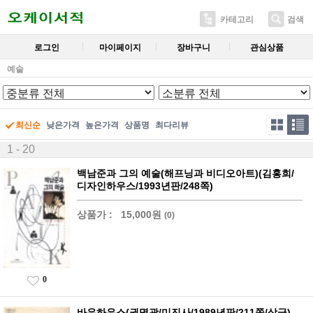
카테고리
검색
로그인
마이페이지
장바구니
관심상품
예술
최신순
낮은가격
높은가격
상품명
최다리뷰
1 - 20
백남준과 그의 예술(해프닝과 비디오아트)(김홍희/
디자인하우스/1993년판/248쪽)
상품가 :
15,000원
(0)
0
바우하우스(권명광/미진사/1989년판/211쪽/상급)