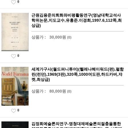
0
근원김용준의회화와비평활동연구(영남대학교석사
학위논문,지도교수,유홍준.이경희,1997.6,112쪽,최
상급)
상품가 :
30,000원
(0)
0
세계가구사(월드퍼니튜어)(헬레나헤이워드(편),펄함
린(런던),1969(3판),320쪽,1000여도판,하드카버,쟈
켓,최상급)
상품가 :
80,000원
(0)
0
김정희예술론의연구-명청대제예술론의절충을통한