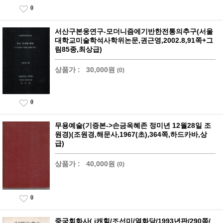
0
서산구본웅연구-모더니즘에기반한전통의추구(서울
대학교미술학석사학위논문,권근영,2002.8,91쪽+그
림85종,최상급)
상품가 :
30,000원
(0)
0
무용예술(기증본->손금옥혜존 정미년 12월28일 조
원경)(조원경,해문사,1967(초),364쪽,하드카바,상
급)
상품가 :
40,000원
(0)
0
중국회화사( j캐힐/조선미/열화당/1993년판/290쪽/